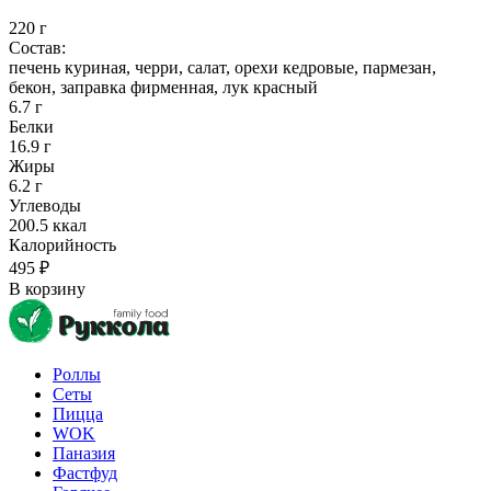
220 г
Состав:
печень куриная, черри, салат, орехи кедровые, пармезан,
бекон, заправка фирменная, лук красный
6.7 г
Белки
16.9 г
Жиры
6.2 г
Углеводы
200.5 ккал
Калорийность
495 ₽
В корзину
Роллы
Сеты
Пицца
WOK
Паназия
Фастфуд