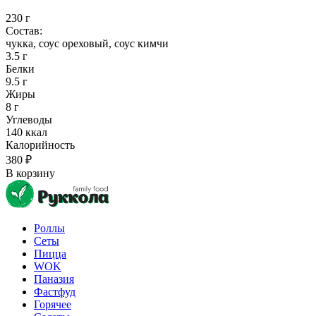
230 г
Состав:
чукка, соус ореховый, соус кимчи
3.5 г
Белки
9.5 г
Жиры
8 г
Углеводы
140 ккал
Калорийность
380 ₽
В корзину
Роллы
Сеты
Пицца
WOK
Паназия
Фастфуд
Горячее